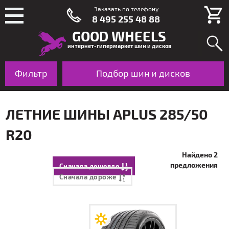
Заказать по телефону
8 495 255 48 88
GOOD WHEELS
интернет-гипермаркет шин и дисков
Фильтр
Шины
Подбор шин и дисков
Диски
По авто
ЛЕТНИЕ ШИНЫ APLUS 285/50
R20
Найдено 2
предложения
Сначала дешевле
Сначала дороже