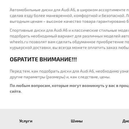
Автомобильные диски для Audi A6, в широком ассортименте 
сделав езду более маневренной, комфортной и безопасной. 
выгодным ценам – высокое качество товара гарантировано 
Спортивные диски для Audi A6 и классические стильные мод
подобрать необходимый вариант для различных моделей авто
wheels.ru позволят вам сделать обдуманное приобретение по
курьерской доставки, вы всегда можете оплатить заказ любы
ОБРАТИТЕ ВНИМАНИЕ!!!
Перед тем, как подобрать диски для Audi A6, необходимо уз
другие параметры (размеры) и, как следствие, цены.
По любым вопросам, которые могут возникнуть у вас в про
сайта.
Услуги
Шины
Ди
для Audi
для BMW
Шины R14
для Infiniti
Шины R15
для Land Rover
Шины R16
Шины R17
для Lexus
Ши