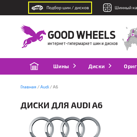
Подбор шин / дисков
Шинный ка
интернет-гипермаркет шин и дисков
GOOD WHEELS
интернет-гипермаркет шин и дисков
Шины
Диски
Ориг
Главная
Audi
A6
ДИСКИ ДЛЯ AUDI A6