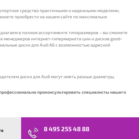
анспортное средство практичными и надежными моделями,
сможете приобрести на нашем сайте по максимально
едлагаем в полном ассортименте типоразмеров – вы сможете
ых менеджеров интернет-гипермаркета шин и дисков good-
нальные диски для Audi A6 с возможностью адресной
одителем диски для Audi могут иметь разные диаметры,
ы профессионально проконсультировать специалисты нашего
8 495 255 48 88
та
swagen
23