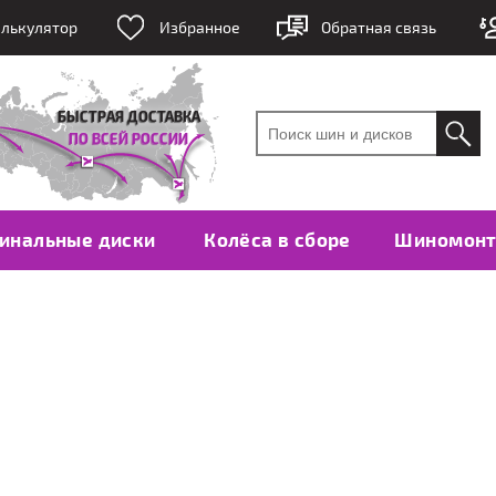
лькулятор
Избранное
Обратная связь
инальные диски
Колёса в сборе
Шиномон