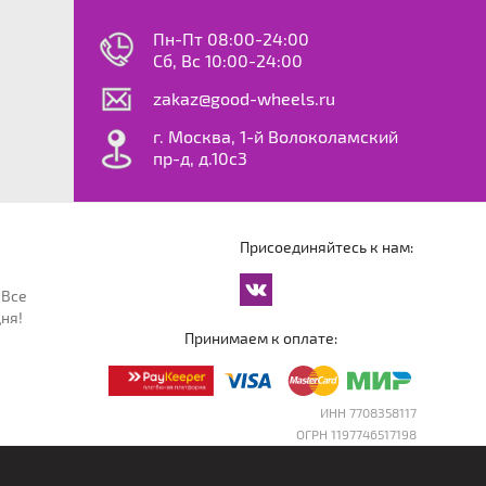
0
ok
le
Пн-Пт 08:00-24:00
dy
Сб, Вс 10:00-24:00
S
zakaz@good-wheels.ru
f
ta
г. Москва, 1-й Волоколамский
van
пр-д, д.10с3
at
ton
ter
o
Присоединяйтесь к нам:
an
cco
 Все
an
ня!
an
Принимаем к оплате:
reg
an
orter
ИНН 7708358117
ОГРН 1197746517198