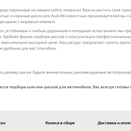
представленные на нашем сайте, позволят Вам оснастить свое тр
Литые и кованые диски для Audi A6 известных производителей вы 
брендами с мировым именем.
ели, устойчивые к любым дорожным и погодным испытаниям, мы пр
. Удобная форма подбора дисков и консультации профессиональн
 максимально выгодной цене. Наш ресурс предлагает купить ориги
м удобным для вас способом.
нать размер диска. Будьте внимательны, рекомендуемые автопроизв
цессе подбора шин или дисков для автомобиля, Вас всегда готов
ски
Колеса в сборе
Доставка и опла
ны R18
для Nissan
Шины R19
для Mercedes
Шины R20
для Porsche
Шины R21
для Toyota
Шины R22
для Volk
Шины R