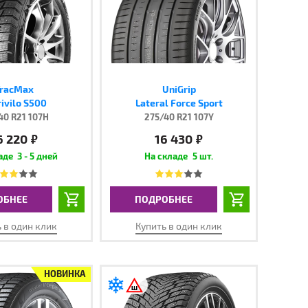
racMax
UniGrip
ivilo S500
Lateral Force Sport
40 R21 107H
275/40 R21 107Y
6 220
16 430
руб.
руб.
3 - 5 дней
5 шт.
ОБНЕЕ
ПОДРОБНЕЕ
 в один клик
Купить в один клик
НОВИНКА