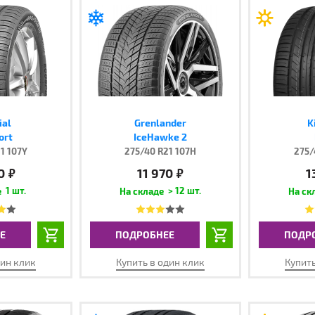
ial
Grenlander
K
ort
IceHawke 2
1 107Y
275/40 R21 107H
275/
0
11 970
1
руб.
руб.
1 шт.
> 12 шт.
Е
ПОДРОБНЕЕ
ПОДР
дин клик
Купить в один клик
Купить