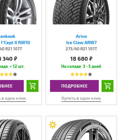
ankook
Arivo
 I*Cept X RW10
Ice Claw ARW7
40 R21 107T
275/40 R21 107T
8 340
18 680
руб.
руб.
> 12 шт.
3 - 5 дней
ОБНЕЕ
ПОДРОБНЕЕ
 в один клик
Купить в один клик