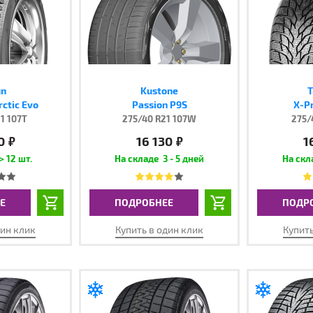
un
Kustone
T
rctic Evo
Passion P9S
X-Pr
1 107T
275/40 R21 107W
275/
0
16 130
1
руб.
руб.
> 12 шт.
3 - 5 дней
Е
ПОДРОБНЕЕ
ПОДР
дин клик
Купить в один клик
Купить