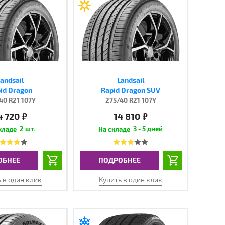
andsail
Landsail
id Dragon
Rapid Dragon SUV
40 R21 107Y
275/40 R21 107Y
4 720
14 810
руб.
руб.
2 шт.
3 - 5 дней
ОБНЕЕ
ПОДРОБНЕЕ
 в один клик
Купить в один клик