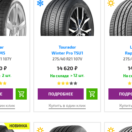
ar
Tourador
L
 M5
Winter Pro TSU1
Rap
1 107Y
275/40 R21 107V
275/
0
14 620
1
руб.
руб.
2 шт.
> 12 шт.
Е
ПОДРОБНЕЕ
ПОДР
дин клик
Купить в один клик
Купить
НОВИНКА