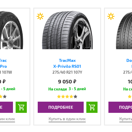
rac
TracMax
Do
 Pro
X-Privilo RS01
1 107W
275/40 R21 107Y
275/
0
9 050
1
руб.
руб.
 - 5 дней
3 - 5 дней
Е
ПОДРОБНЕЕ
ПОДР
дин клик
Купить в один клик
Купить