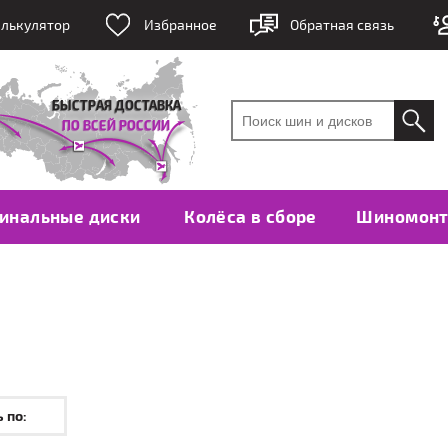
лькулятор
Избранное
Обратная связь
инальные диски
Колёса в сборе
Шиномон
 по: