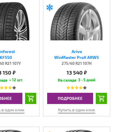
inforest
Arivo
KF550
WinMaster ProX ARW5
40 R21 107Y
275/40 R21 107H
3 150
13 540
руб.
руб.
> 12 шт.
3 - 5 дней
ОБНЕЕ
ПОДРОБНЕЕ
 в один клик
Купить в один клик