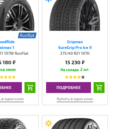
oodRide
Gripmax
olmax 1
SureGrip Pro Ice X
21 107W RunFlat
275/40 R21 107H
5 180
15 230
руб.
руб.
од заказ
2 шт.
ОБНЕЕ
ПОДРОБНЕЕ
 в один клик
Купить в один клик