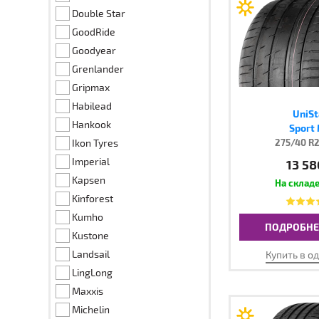
Double Star
GoodRide
Goodyear
Grenlander
Gripmax
Habilead
UniSt
Hankook
Sport
Ikon Tyres
275/40 R2
Imperial
13 58
Kapsen
Kinforest
Kumho
ПОДРОБНЕ
Kustone
Landsail
Купить в о
LingLong
Maxxis
Michelin