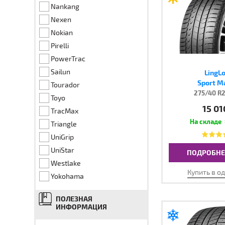
Nankang
Nexen
Nokian
Pirelli
PowerTrac
Sailun
LingL
Sport M
Tourador
275/40 R2
Toyo
15 01
TracMax
Triangle
UniGrip
UniStar
ПОДРОБНЕ
Westlake
Купить в о
Yokohama
ПОЛЕЗНАЯ
ИНФОРМАЦИЯ