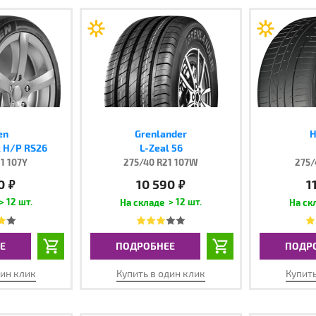
en
Grenlander
H
x H/P RS26
L-Zeal 56
1 107Y
275/40 R21 107W
275/
0
10 590
1
руб.
руб.
> 12 шт.
> 12 шт.
Е
ПОДРОБНЕЕ
ПОДР
дин клик
Купить в один клик
Купить