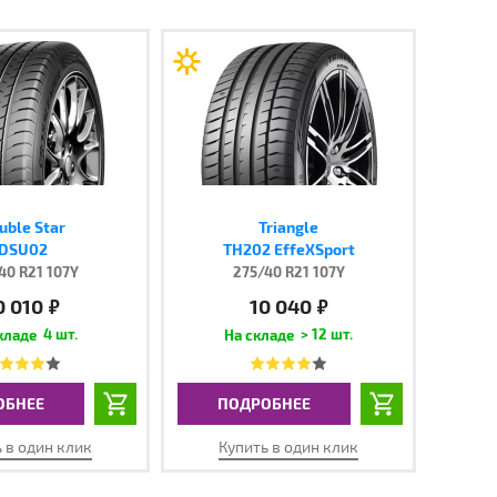
uble Star
Triangle
DSU02
TH202 EffeXSport
40 R21 107Y
275/40 R21 107Y
0 010
10 040
руб.
руб.
4 шт.
> 12 шт.
ОБНЕЕ
ПОДРОБНЕЕ
 в один клик
Купить в один клик