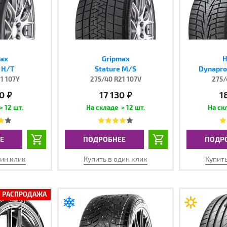
ax
Gripmax
H
 H/T
Stature M/S
Dynapro
1 107Y
275/40 R21 107V
275/
0
17 130
1
руб.
руб.
> 12 шт.
> 12 шт.
Е
ПОДРОБНЕЕ
ПОДР
дин клик
Купить в один клик
Купить
РАСПРОДАЖА