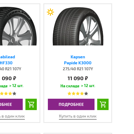
abilead
Kapsen
HF330
Papide K3000
40 R21 107Y
275/40 R21 107Y
1 090
11 090
руб.
руб.
> 12 шт.
> 12 шт.
ОБНЕЕ
ПОДРОБНЕЕ
 в один клик
Купить в один клик