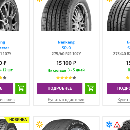
ong
Nankang
G
aster
SP-9
S
1 107Y
275/40 R21 107Y
275/40 R
0
15 100
1
руб.
руб.
> 12 шт.
3 - 5 дней
П
Е
ПОДРОБНЕЕ
ПОДР
дин клик
Купить в один клик
Купить
НОВИНКА