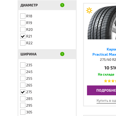
ДИАМЕТР
R18
R19
R20
R21
R22
Kaps
ШИРИНА
Practical Ma
275/40 R2
235
10 51
245
255
265
ПОДРОБНЕ
275
285
Купить в о
295
305