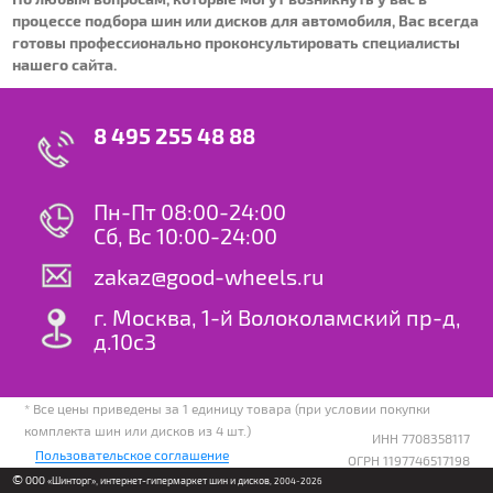
процессе подбора шин или дисков для автомобиля, Вас всегда
готовы профессионально проконсультировать специалисты
нашего сайта.
8 495 255 48 88
Пн-Пт 08:00-24:00
Сб, Вс 10:00-24:00
zakaz@good-wheels.ru
г. Москва, 1-й Волоколамский пр-д,
д.10с3
* Все цены приведены за 1 единицу товара (при условии покупки
комплекта шин или дисков из 4 шт.)
ИНН 7708358117
Пользовательское соглашение
ОГРН 1197746517198
©
ООО «Шинторг», интернет-гипермаркет шин и дисков
, 2004-2026