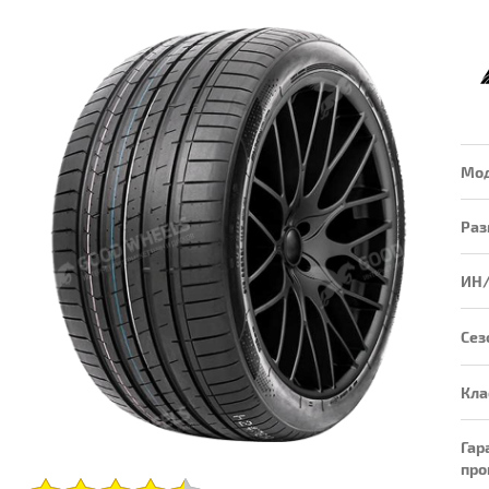
Мо
Раз
ИН
Сез
Кла
Гар
про