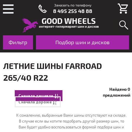
Заказать по телефону
8 495 255 48 88
GOOD WHEELS
интернет-гипермаркет шин и дисков
Фильтр
Шины
Подбор шин и дисков
Диски
По авто
ЛЕТНИЕ ШИНЫ FARROAD
265/40 R22
Найдено 0
предложений
Сначала дешевле
Сначала дороже
К сожалению, выбранные Вами шины отсутствуют на складе.
В случае если вы хотите подобрать другой размер шин, то
Вам будет удобно воспользоваться формой подбора шин и