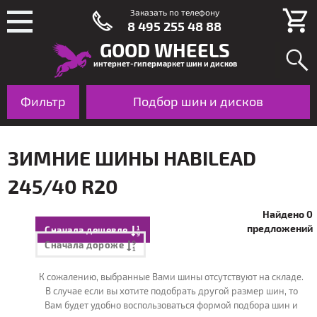
Заказать по телефону
8 495 255 48 88
GOOD WHEELS
интернет-гипермаркет шин и дисков
Фильтр
Шины
Подбор шин и дисков
Диски
По авто
ЗИМНИЕ ШИНЫ HABILEAD
245/40 R20
Найдено 0
предложений
Сначала дешевле
Сначала дороже
К сожалению, выбранные Вами шины отсутствуют на складе.
В случае если вы хотите подобрать другой размер шин, то
Вам будет удобно воспользоваться формой подбора шин и