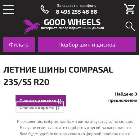
Заказать по телефону
8 495 255 48 88
GOOD WHEELS
интернет-гипермаркет шин и дисков
Фильтр
Шины
Подбор шин и дисков
Диски
По авто
ЛЕТНИЕ ШИНЫ COMPASAL
235/55 R20
Найдено 0
предложений
Сначала дешевле
Сначала дороже
К сожалению, выбранные Вами шины отсутствуют на складе.
В случае если вы хотите подобрать другой размер шин, то
Вам будет удобно воспользоваться формой подбора шин и