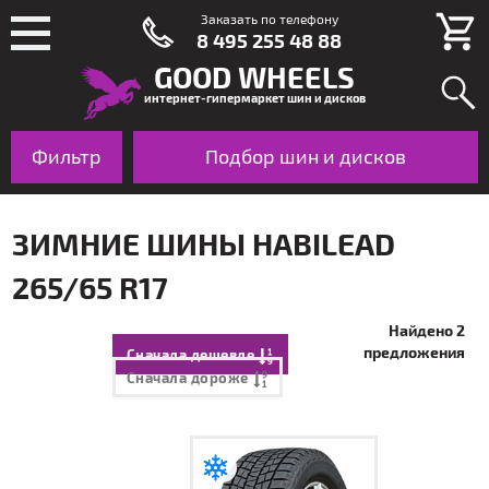
Заказать по телефону
8 495 255 48 88
GOOD WHEELS
интернет-гипермаркет шин и дисков
Фильтр
Шины
Подбор шин и дисков
Диски
По авто
ЗИМНИЕ ШИНЫ HABILEAD
265/65 R17
Найдено 2
предложения
Сначала дешевле
Сначала дороже