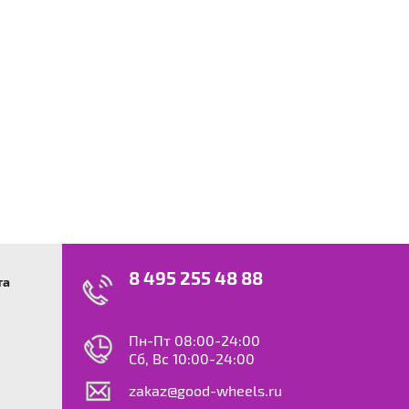
8 495 255 48 88
та
swagen
23
0
ok
le
Пн-Пт 08:00-24:00
dy
Сб, Вс 10:00-24:00
S
zakaz@good-wheels.ru
f