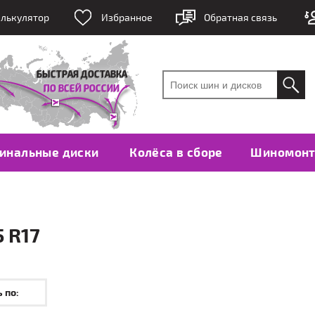
лькулятор
Избранное
Обратная связь
инальные диски
Колёса в сборе
Шиномон
 R17
 по: