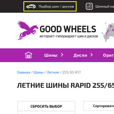
Подбор шин / дисков
Шинный ка
интернет-гипермаркет шин и дисков
GOOD WHEELS
интернет-гипермаркет шин и дисков
Шины
Диски
Ориг
Главная
Шины
Летние
255/65 R17
ЛЕТНИЕ ШИНЫ RAPID 255/65
Сортировать