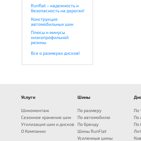
Runflat – надежность и
безопасность на дорогах!
Конструкция
автомобильных шин
Плюсы и минусы
низкопрофильной
резины
Все о размерах дисков!
Услуги
Шины
Ди
для Audi
для BMW
Шины R14
для Infiniti
Шины R15
для Land Rover
Шины R16
Шины R17
для Lexus
Ши
A1
X1
EX
Defender
195/55
235/65
CT
2
Шиномонтаж
По размеру
По 
A3
X3
FX
Discovery
205/55
235/70
ES
2
Сезонное хранение шин
По автомобилю
По
A4
X4
G
Frelander
205/60
235/75
GS
2
Утилизация шин и дисков
По бренду
По 
A5
X5
JX
Range Rover
215/55
245/65
GX
2
О Компании
Шины RunFlat
Лит
A6
X6
M
215/60
245/70
IS
2
Усиленные шины
Ков