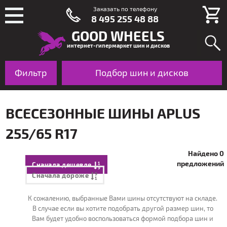
Заказать по телефону
8 495 255 48 88
GOOD WHEELS
интернет-гипермаркет шин и дисков
Фильтр
Шины
Подбор шин и дисков
Диски
По авто
ВСЕСЕЗОННЫЕ ШИНЫ APLUS
255/65 R17
Найдено 0
предложений
Сначала дешевле
Сначала дороже
К сожалению, выбранные Вами шины отсутствуют на складе.
В случае если вы хотите подобрать другой размер шин, то
Вам будет удобно воспользоваться формой подбора шин и