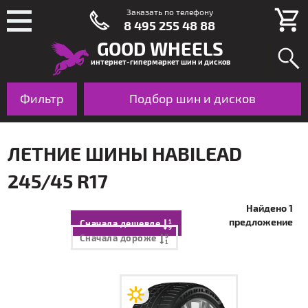
Заказать по телефону
8 495 255 48 88
GOOD WHEELS
интернет-гипермаркет шин и дисков
Фильтр
Шины
Подбор шин и дисков
Диски
По авто
ЛЕТНИЕ ШИНЫ HABILEAD
245/45 R17
Найдено 1
предложение
Сначала дешевле
Сначала дороже