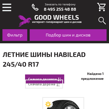
Заказать по телефону
8 495 255 48 88
GOOD WHEELS
интернет-гипермаркет шин и дисков
Фильтр
Шины
Подбор шин и дисков
Диски
По авто
ЛЕТНИЕ ШИНЫ HABILEAD
245/40 R17
Найдено 1
предложение
Сначала дешевле
Сначала дороже