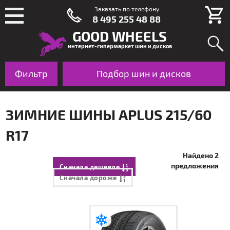
Заказать по телефону
8 495 255 48 88
GOOD WHEELS
интернет-гипермаркет шин и дисков
Фильтр
Шины
Подбор шин и дисков
Диски
По авто
ЗИМНИЕ ШИНЫ APLUS 215/60
R17
Найдено 2
предложения
Сначала дешевле
Сначала дороже