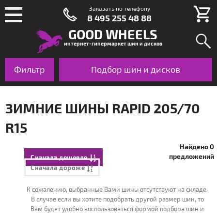
Заказать по телефону
8 495 255 48 88
GOOD WHEELS
интернет-гипермаркет шин и дисков
Фильтр
Шины
Подбор шин и дисков
Диски
По авто
ЗИМНИЕ ШИНЫ RAPID 205/70
R15
Найдено 0
предложений
Сначала дешевле
Сначала дороже
К сожалению, выбранные Вами шины отсутствуют на складе.
В случае если вы хотите подобрать другой размер шин, то
Вам будет удобно воспользоваться формой подбора шин и