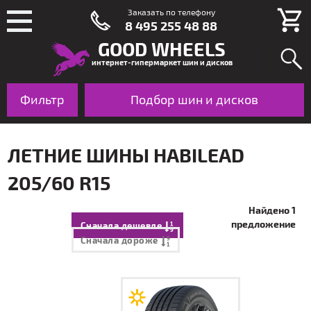
Заказать по телефону
8 495 255 48 88
GOOD WHEELS
интернет-гипермаркет шин и дисков
Фильтр
Шины
Подбор шин и дисков
Диски
По авто
ЛЕТНИЕ ШИНЫ HABILEAD
205/60 R15
Найдено 1
предложение
Сначала дешевле
Сначала дороже