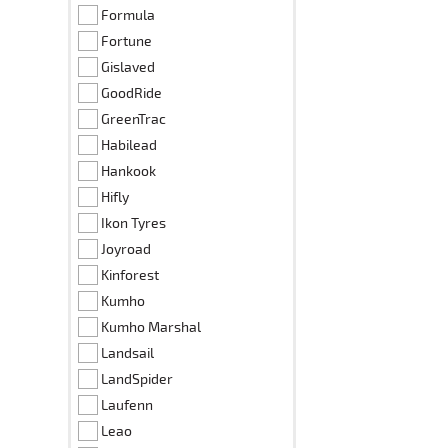
Formula
Fortune
Gislaved
GoodRide
GreenTrac
Habilead
Hankook
Hifly
Ikon Tyres
Joyroad
Kinforest
Kumho
Kumho Marshal
Landsail
LandSpider
Laufenn
Leao