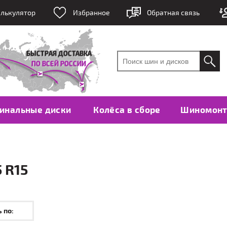
лькулятор
Избранное
Обратная связь
инальные диски
Колёса в сборе
Шиномон
 R15
 по: