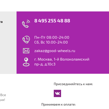
8 495 255 48 88
та
swagen
23
0
ok
le
Пн-Пт 08:00-24:00
dy
Сб, Вс 10:00-24:00
S
zakaz@good-wheels.ru
f
ta
г. Москва, 1-й Волоколамский
van
пр-д, д.10с3
at
ton
ter
o
Присоединяйтесь к нам:
an
cco
 Все
an
ня!
an
Принимаем к оплате:
reg