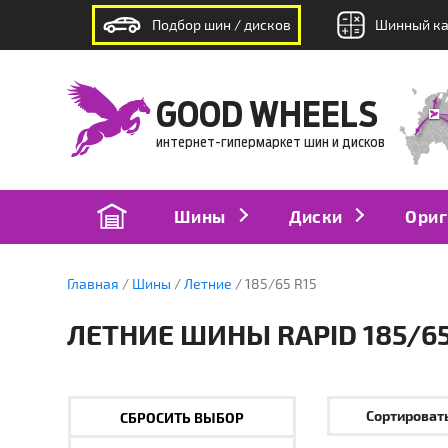
Подбор шин / дисков
Шинный ка
интернет-гипермаркет шин и дисков
GOOD WHEELS
интернет-гипермаркет шин и дисков
Шины
Диски
Ориг
Главная
Шины
Летние
185/65 R15
ЛЕТНИЕ ШИНЫ RAPID 185/65
Сортировать