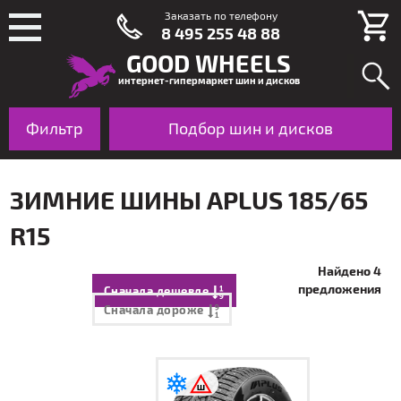
Заказать по телефону
8 495 255 48 88
GOOD WHEELS
интернет-гипермаркет шин и дисков
Фильтр
Шины
Подбор шин и дисков
Диски
По авто
ЗИМНИЕ ШИНЫ APLUS 185/65
R15
Найдено 4
предложения
Сначала дешевле
Сначала дороже