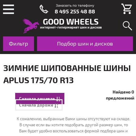
Заказать по телефону
8 495 255 48 88
GOOD WHEELS
интернет-гипермаркет шин и дисков
Фильтр
Шины
Подбор шин и дисков
Диски
По авто
ЗИМНИЕ ШИПОВАННЫЕ ШИНЫ
APLUS 175/70 R13
Найдено 0
предложений
Сначала дешевле
Сначала дороже
К сожалению, выбранные Вами шины отсутствуют на складе.
В случае если вы хотите подобрать другой размер шин, то
Вам будет удобно воспользоваться формой подбора шин и