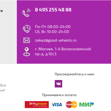
8 495 255 48 88
та
swagen
23
0
ok
le
Пн-Пт 08:00-24:00
dy
Сб, Вс 10:00-24:00
S
zakaz@good-wheels.ru
f
ta
г. Москва, 1-й Волоколамский
van
пр-д, д.10с3
at
ton
ter
o
Присоединяйтесь к нам:
an
cco
 Все
an
ня!
an
Принимаем к оплате:
reg
an
orter