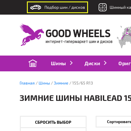
Подбор шин / дисков
Шинный ка
интернет-гипермаркет шин и дисков
GOOD WHEELS
интернет-гипермаркет шин и дисков
Шины
Диски
Ориг
Главная
Шины
Зимние
155/65 R13
ЗИМНИЕ ШИНЫ HABILEAD 15
Сортировать