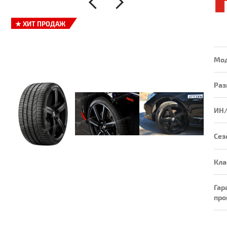
★
ХИТ ПРОДАЖ
Мо
Раз
ИН
Сез
Кла
Гар
про