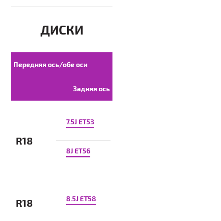
ДИСКИ
Передняя ось/обе оси
Задняя ось
7.5J ET53
R18
8J ET56
8.5J ET58
R18