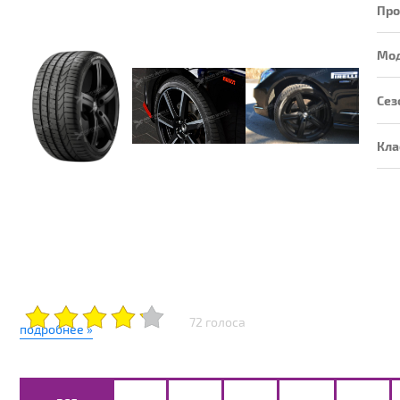
Про
Мо
Сез
Кла
72 голоса
подробнее »