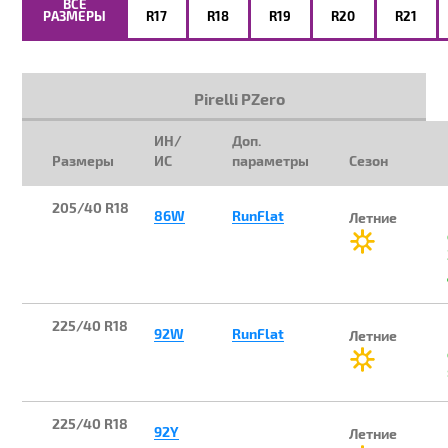
ВСЕ
РАЗМЕРЫ
R17
R18
R19
R20
R21
Pirelli PZero
ИН/
Доп.
Размеры
ИС
параметры
Сезон
205/40 R18
86W
RunFlat
Летние
225/40 R18
92W
RunFlat
Летние
225/40 R18
92Y
Летние