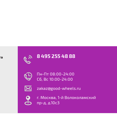
8 495 255 48 88
та
swagen
23
0
ok
le
Пн-Пт 08:00-24:00
dy
Сб, Вс 10:00-24:00
S
zakaz@good-wheels.ru
f
ta
г. Москва, 1-й Волоколамский
van
пр-д, д.10с3
at
ton
ter