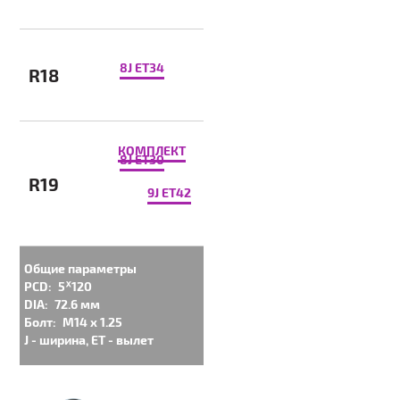
8J ET34
R18
КОМПЛЕКТ
8J ET30
R19
9J ET42
Общие параметры
PCD:
5ᕁ120
DIA:
72.6 мм
Болт:
M14 x 1.25
J - ширина, ET - вылет