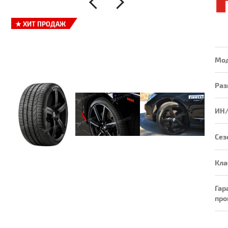
★
ХИТ ПРОДАЖ
Мо
Раз
ИН
Сез
Кла
Гар
про