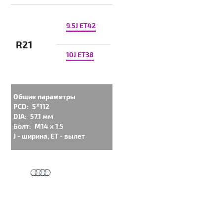
9.5J ET42
R21
10J ET38
Общие параметры
PCD:
5ᕁ112
DIA:
57.1 мм
Болт:
M14 x 1.5
J - ширина, ET - вылет