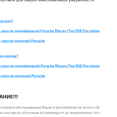
ер шин?
 других модификаций Porsche Macan (Typ 95B Рестайлинг)
 других моделей Porsche
ер дисков?
 других модификаций Porsche Macan (Typ 95B Рестайлинг)
я других моделей Porsche
НИЕ!!!
рантийного обслуживания Вашего автомобиля не истек и Вы
ы или диски, отличные по размеру от установленных, то мы