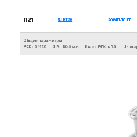
R21
9J ET26
КОМПЛЕКТ
Общие параметры
PCD:
5ᕁ112
DIA:
66.5 мм
Болт:
M14 x 1.5
J - ши