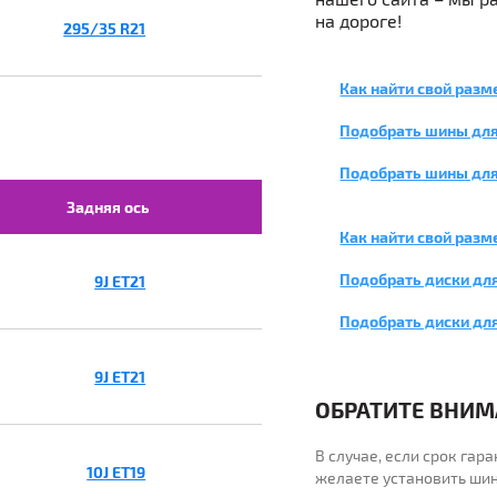
на дороге!
295/35 R21
Как найти свой разм
Подобрать шины для
Подобрать шины для
Задняя ось
Как найти свой разм
Подобрать диски для
9J ET21
Подобрать диски дл
9J ET21
ОБРАТИТЕ ВНИМА
В случае, если срок га
10J ET19
желаете установить шин