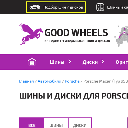
Подбор шин / дисков
Шинный ка
интернет-гипермаркет шин и дисков
GOOD WHEELS
интернет-гипермаркет шин и дисков
Шины
Диски
Ориг
Главная
Автомобили
Porsche
Porsche Macan (Typ 95B
ШИНЫ И ДИСКИ ДЛЯ PORSCHE
ВСЕ
ШИНЫ
ДИСКИ