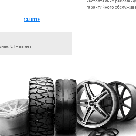
настоятельно рекоменд
гарантийного обслужив
10J ET19
рина, ET - вылет