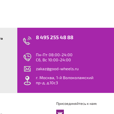
8 495 255 48 88
та
swagen
23
0
ok
le
Пн-Пт 08:00-24:00
dy
Сб, Вс 10:00-24:00
S
zakaz@good-wheels.ru
f
ta
г. Москва, 1-й Волоколамский
van
пр-д, д.10с3
at
ton
ter
o
Присоединяйтесь к нам:
an
cco