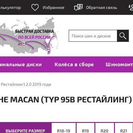
лькулятор
Избранное
Обратная связь
инальные диски
Колёса в сборе
Шиномон
 Рестайлинг) 2.0 2019 года
 MACAN (TYP 95B РЕСТАЙЛИНГ) 
ВЫБЕРИТЕ РАЗМЕР
R18-19
R19
R20
R21