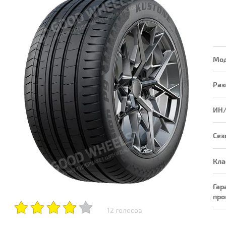
Мо
Раз
ИН
Сез
Кла
Гар
про
12 голосов