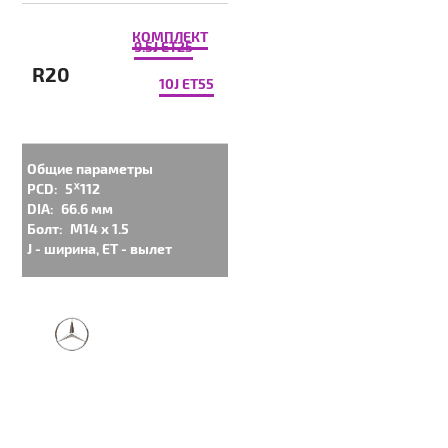
КОМПЛЕКТ
9.5J ET25
R20
10J ET55
Общие параметры
PCD:
5ᕁ112
DIA:
66.6 мм
Болт:
M14 x 1.5
J - ширина, ET - вылет