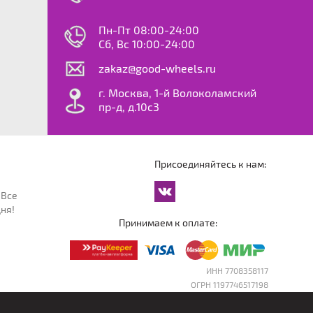
0
ok
le
Пн-Пт 08:00-24:00
dy
Сб, Вс 10:00-24:00
S
zakaz@good-wheels.ru
f
ta
г. Москва, 1-й Волоколамский
van
пр-д, д.10с3
at
ton
ter
o
Присоединяйтесь к нам:
an
cco
 Все
an
ня!
an
Принимаем к оплате:
reg
an
orter
ИНН 7708358117
ОГРН 1197746517198