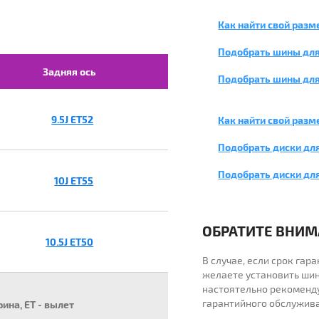
Как найти свой разм
Подобрать шины для
Задняя ось
Подобрать шины для
9.5J ET52
Как найти свой разм
Подобрать диски дл
Подобрать диски дл
10J ET55
ОБРАТИТЕ ВНИМА
10.5J ET50
В случае, если срок га
желаете установить шин
настоятельно рекоменд
гарантийного обслужив
рина, ET - вылет