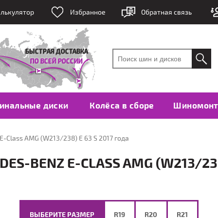
лькулятор
Избранное
Обратная связь
инальные диски
Колёса в сборе
Шиномон
-Class AMG (W213/238) E 63 S 2017 года
S-BENZ E-CLASS AMG (W213/238)
ВЫБЕРИТЕ РАЗМЕР
R19
R20
R21