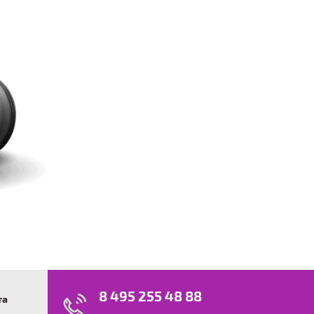
8 495 255 48 88
та
swagen
23