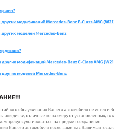
ер шин?
 других модификаций Mercedes-Benz E-Class AMG (W213/238)
 других моделей Mercedes-Benz
ер дисков?
я других модификаций Mercedes-Benz E-Class AMG (W213/238)
я других моделей Mercedes-Benz
НИЕ!!!
рантийного обслуживания Вашего автомобиля не истек и Вы
ы или диски, отличные по размеру от установленных, то мы
уем прокунсультироваться на предмет сохранения
ания Вашего автомобиля после замены с Вашим автосалоном.