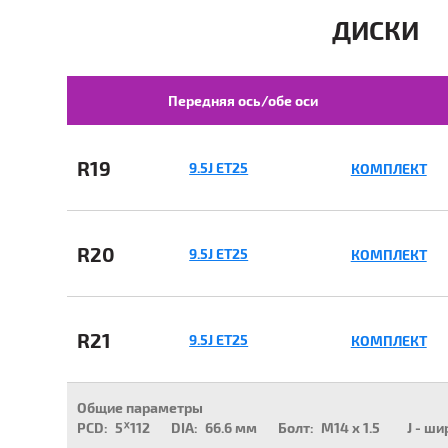
ДИСКИ
Передняя ось/обе оси
R19
9.5J ET25
КОМПЛЕКТ
R20
9.5J ET25
КОМПЛЕКТ
R21
9.5J ET25
КОМПЛЕКТ
Общие параметры
PCD:
5ᕁ112
DIA:
66.6 мм
Болт:
M14 x 1.5
J - ши