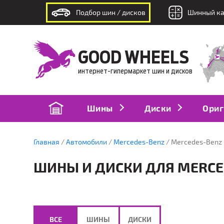
Подбор шин / дисков
Шинный ка
интернет-гипермаркет шин и дисков
GOOD WHEELS
интернет-гипермаркет шин и дисков
Шины
Диски
Ориг
Главная
Автомобили
Mercedes-Benz
Mercedes-Benz E
ШИНЫ И ДИСКИ ДЛЯ MERCEDE
ВСЕ
ШИНЫ
ДИСКИ