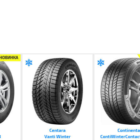
НОВИНКА
Centara
Continenta
3
Vanti Winter
ContiWinterContac