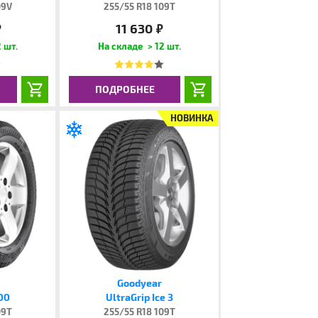
09V
255/55 R18 109T
11 630
.
руб.
 шт.
> 12 шт.
ПОДРОБНЕЕ
НОВИНКА
Goodyear
200
UltraGrip Ice 3
09T
255/55 R18 109T