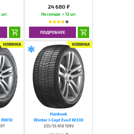
24 680
.
руб.
 шт.
> 12 шт.
ПОДРОБНЕЕ
НОВИНКА
НОВИНКА
Hankook
X RW10
Winter I-Cept Evo3 W330
09T
255/55 R18 109V