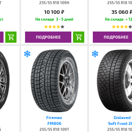
T
255/55 R18 109H
255/55 R18 1
10 100
35 060
руб.
руб
шт.
3 - 5 дней
> 12
ПОДРОБНЕЕ
ПОДРОБНЕЕ
Firemax
Gislaved
FM806
Soft Frost 
S
255/55 R18 109T
255/55 R18 1