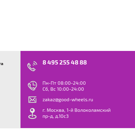
8 495 255 48 88
та
swagen
23
0
ok
le
Пн-Пт 08:00-24:00
dy
Сб, Вс 10:00-24:00
S
zakaz@good-wheels.ru
f
ta
г. Москва, 1-й Волоколамский
van
пр-д, д.10с3
at
ton
ter