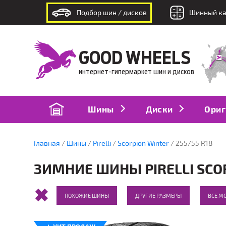
Подбор шин / дисков
Шинный ка
интернет-гипермаркет шин и дисков
GOOD WHEELS
интернет-гипермаркет шин и дисков
Шины
Диски
Ориг
Главная
Шины
Pirelli
Scorpion Winter
255/55 R18
ЗИМНИЕ ШИНЫ PIRELLI SCOR
ПОХОЖИЕ ШИНЫ
ДРУГИЕ РАЗМЕРЫ
ВСЕ МО