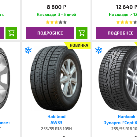
8 800
12 640
руб.
руб
шт.
3 - 5 дней
> 12
ПОДРОБНЕЕ
ПОДРОБНЕЕ
НОВИНКА
Habilead
Hankook
ance+
AW33
Dynapro I*Cept 
T
255/55 R18 105H
255/55 R18 1