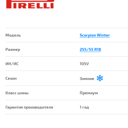
Модель
Scorpion Winter
Размер
255/55 R18
ИН/ИС
105V
Сезон
Зимние
Класс шины
Премиум
Гарантия производителя
1 год