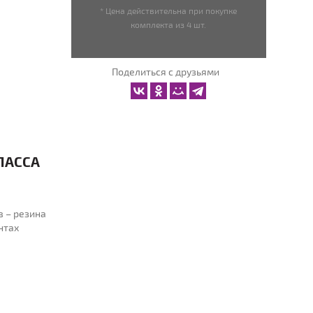
* Цена действительна при покупке
комплекта из 4 шт.
Поделиться с друзьями
ЛАССА
в – резина
нтах