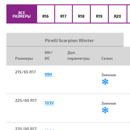
ВСЕ
РАЗМЕРЫ
R16
R17
R18
R19
R20
Pirelli Scorpion Winter
ИН/
Доп.
Размеры
ИС
параметры
Сезон
215/65 R17
99H
Зимние
225/60 R17
103V
Зимние
235/60 R17