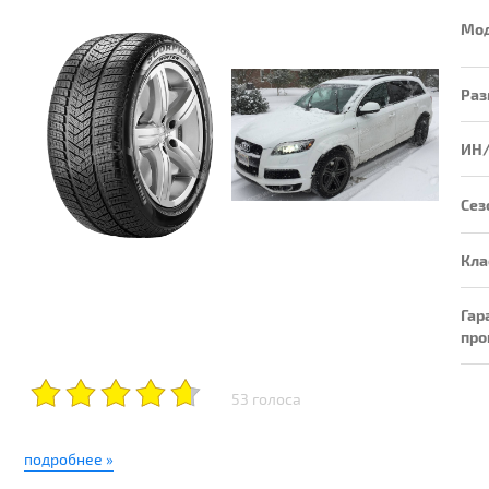
Мо
Раз
ИН
Сез
Кла
Гар
про
53 голоса
подробнее »