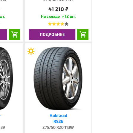
41 210
.
руб.
шт.
> 12 шт.
ПОДРОБНЕЕ
r
Habilead
RS26
13V
275/50 R20 113W