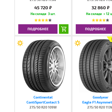
45 720
32 860
руб.
руб.
3 шт.
> 12 
ПОДРОБНЕЕ
ПОДРОБНЕЕ
Continental
Goodyear
ContiSportContact 5
Eagle F1 Asymmetr
275/50 R20 109W
275/50 R20 11