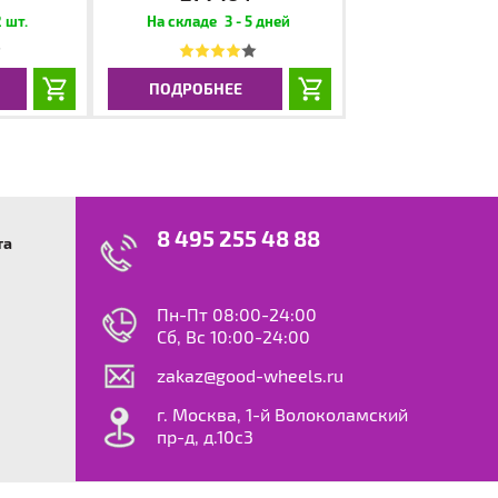
 шт.
3 - 5 дней
ПОДРОБНЕЕ
8 495 255 48 88
та
swagen
23
0
ok
le
Пн-Пт 08:00-24:00
dy
Сб, Вс 10:00-24:00
S
zakaz@good-wheels.ru
f
ta
г. Москва, 1-й Волоколамский
van
пр-д, д.10с3
at
ton
ter