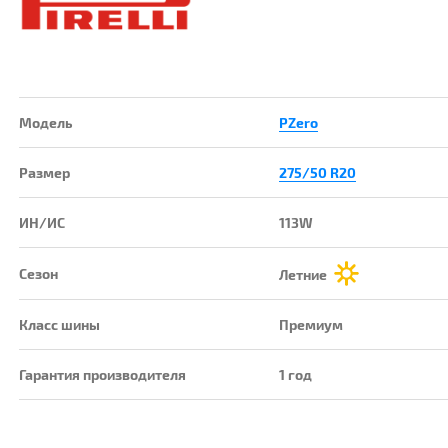
Модель
PZero
Размер
275/50 R20
ИН/ИС
113W
Сезон
Летние
Класс шины
Премиум
Гарантия производителя
1 год