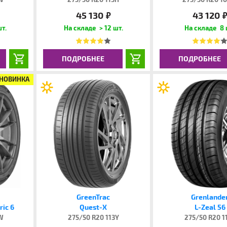
45 130
43 120
руб.
руб
шт.
> 12 шт.
8 
ПОДРОБНЕЕ
ПОДРОБНЕЕ
НОВИНКА
GreenTrac
Grenlande
ic 6
Quest-X
L-Zeal 56
3W
275/50 R20 113Y
275/50 R20 1