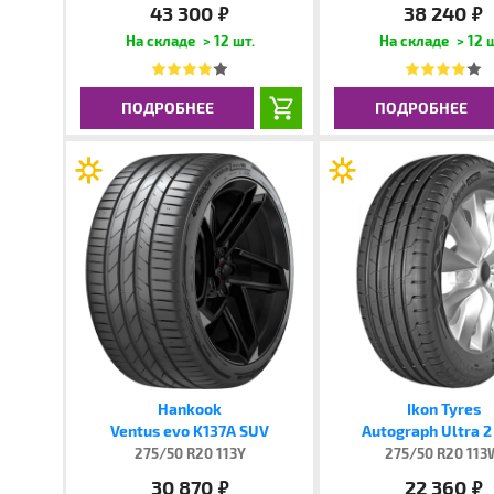
43 300
38 240
руб.
руб.
> 12 шт.
> 12 
ПОДРОБНЕЕ
ПОДРОБНЕЕ
Hankook
Ikon Tyres
Ventus evo K137A SUV
Autograph Ultra 
275/50 R20 113Y
275/50 R20 11
30 870
22 360
руб.
руб.