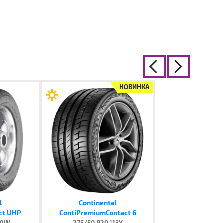
НОВИНКА
l
Continental
ct UHP
ContiPremiumContact 6
09W
275/50 R20 113Y