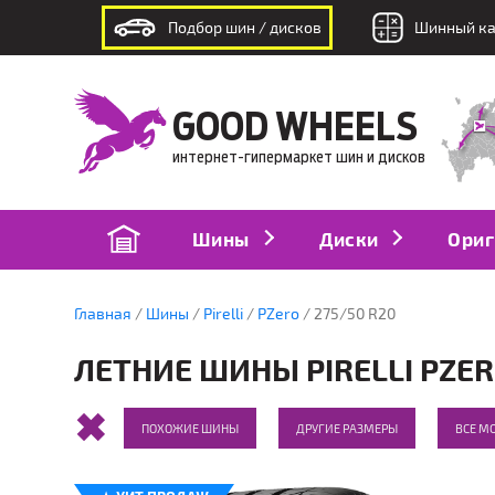
Подбор шин / дисков
Шинный ка
интернет-гипермаркет шин и дисков
GOOD WHEELS
интернет-гипермаркет шин и дисков
Шины
Диски
Ориг
Главная
Шины
Pirelli
PZero
275/50 R20
ЛЕТНИЕ ШИНЫ PIRELLI PZER
ПОХОЖИЕ ШИНЫ
ДРУГИЕ РАЗМЕРЫ
ВСЕ МО