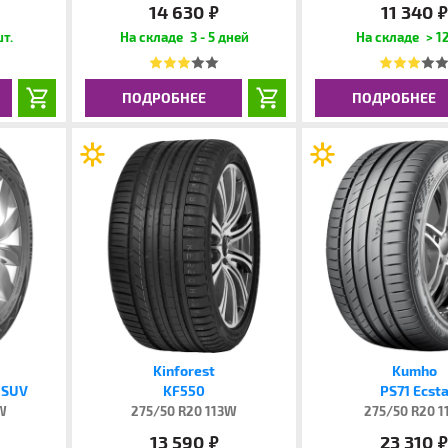
14 630
11 340
руб.
руб.
шт.
3 - 5 дней
> 12
ПОДРОБНЕЕ
ПОДРОБНЕЕ
Kinforest
Kumho
2 SUV
KF550
PS71 Ecst
3W
275/50 R20 113W
275/50 R20 1
13 590
23 310
руб.
руб