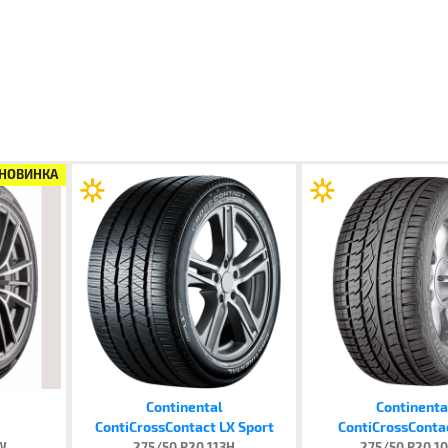
НОВИНКА
Continental
Continenta
ContiCrossContact LX Sport
ContiCrossConta
3W
275/50 R20 113H
275/50 R20 1