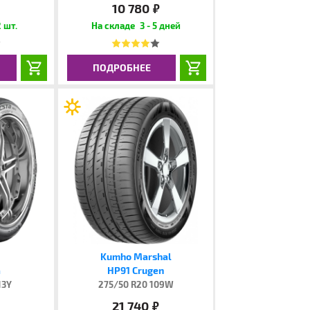
10 780
руб.
 шт.
3 - 5 дней
ПОДРОБНЕЕ
Kumho Marshal
a
HP91 Crugen
13Y
275/50 R20 109W
21 740
.
руб.