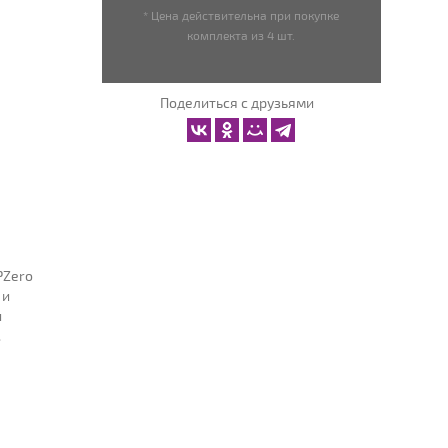
* Цена действительна при покупке
комплекта из 4 шт.
Поделиться с друзьями
PZero
 и
и
.