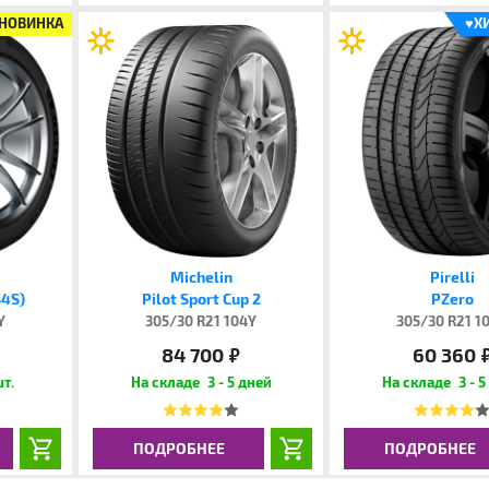
НОВИНКА
♥
Х
Michelin
Pirelli
S4S)
Pilot Sport Cup 2
PZero
Y
305/30 R21 104Y
305/30 R21 1
84 700
60 360
руб.
руб
шт.
3 - 5 дней
3 - 5
ПОДРОБНЕЕ
ПОДРОБНЕЕ