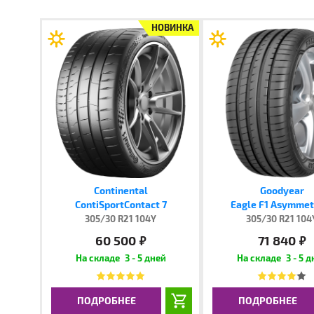
НОВИНКА
Continental
Goodyear
ContiSportContact 7
Eagle F1 Asymmetr
305/30 R21 104Y
305/30 R21 104
60 500
71 840
руб.
руб.
3 - 5 дней
3 - 5 
ПОДРОБНЕЕ
ПОДРОБНЕЕ