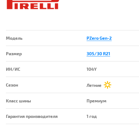
Модель
PZero Gen-2
Размер
305/30 R21
ИН/ИС
104Y
Сезон
Летние
Класс шины
Премиум
Гарантия производителя
1 год