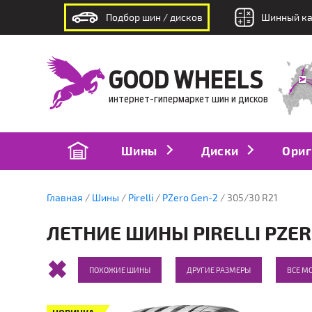
Подбор шин / дисков
Шинный ка
интернет-гипермаркет шин и дисков
GOOD WHEELS
интернет-гипермаркет шин и дисков
Шины
Диски
Ориг
Главная
Шины
Pirelli
PZero Gen-2
305/30 R21
ЛЕТНИЕ ШИНЫ PIRELLI PZERO
ПОХОЖИЕ ШИНЫ
ДРУГИЕ РАЗМЕРЫ
ВСЕ МО