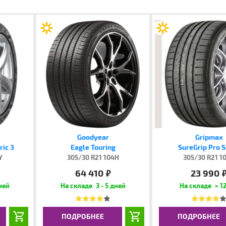
Goodyear
Gripmax
ic 3
Eagle Touring
SureGrip Pro 
Y
305/30 R21 104H
305/30 R21 1
64 410
23 990
руб.
руб
дней
3 - 5 дней
> 12
ПОДРОБНЕЕ
ПОДРОБНЕЕ