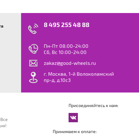
8 495 255 48 88
та
swagen
23
0
ok
le
Пн-Пт 08:00-24:00
dy
Сб, Вс 10:00-24:00
S
zakaz@good-wheels.ru
f
ta
г. Москва, 1-й Волоколамский
van
пр-д, д.10с3
at
ton
ter
o
Присоединяйтесь к нам:
an
cco
 Все
an
ня!
an
Принимаем к оплате:
reg