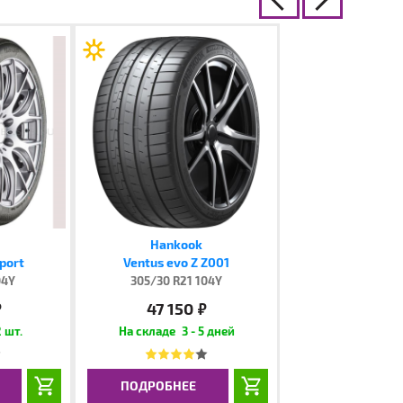
Hankook
Sport
Ventus evo Z Z001
04Y
305/30 R21 104Y
47 150
.
руб.
 шт.
3 - 5 дней
ПОДРОБНЕЕ