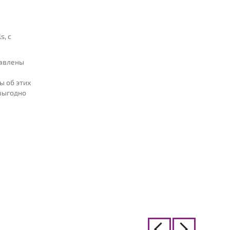
s, с
тавлены
ы об этих
 выгодно