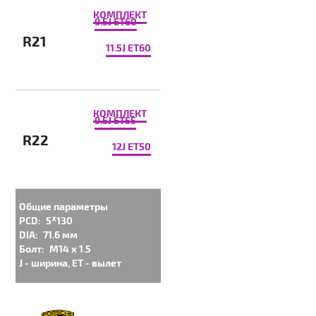
КОМПЛЕКТ
9.5J ET60
R21
11.5J ET60
КОМПЛЕКТ
9.5J ET55
R22
12J ET50
Общие параметры
PCD:
5ᕁ130
DIA:
71.6 мм
Болт:
M14 x 1.5
J - ширина, ET - вылет