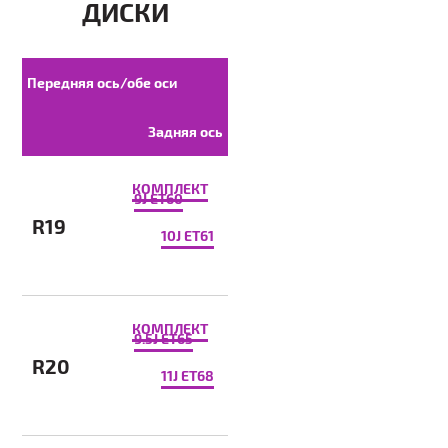
ДИСКИ
Передняя ось/обе оси
Задняя ось
КОМПЛЕКТ
9J ET60
R19
10J ET61
КОМПЛЕКТ
9.5J ET65
R20
11J ET68