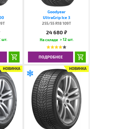
Goodyear
200
UltraGrip Ice 3
09T
255/55 R18 109T
24 680
.
руб.
 шт.
> 12 шт.
ПОДРОБНЕЕ
НОВИНКА
НОВИНКА