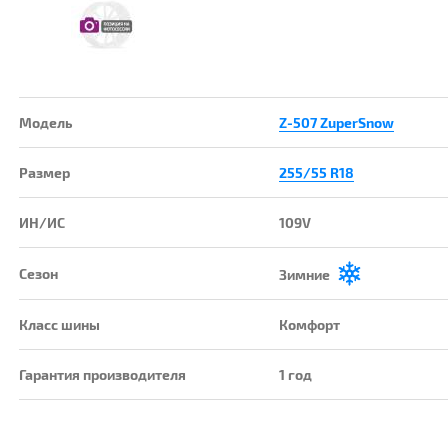
Модель
Z-507 ZuperSnow
Размер
255/55 R18
ИН/ИС
109V
Сезон
Зимние
Класс шины
Комфорт
Гарантия производителя
1 год