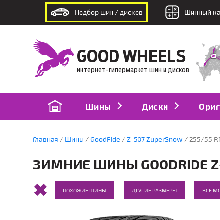
Подбор шин / дисков
Шинный ка
интернет-гипермаркет шин и дисков
GOOD WHEELS
интернет-гипермаркет шин и дисков
Шины
Диски
Ориг
Главная
Шины
GoodRide
Z-507 ZuperSnow
255/55 R
ЗИМНИЕ ШИНЫ GOODRIDE Z-
ПОХОЖИЕ ШИНЫ
ДРУГИЕ РАЗМЕРЫ
ВСЕ М