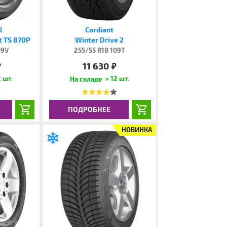
l
Cordiant
t TS 870P
Winter Drive 2
09V
255/55 R18 109T
11 630
.
руб.
 шт.
> 12 шт.
ПОДРОБНЕЕ
НОВИНКА