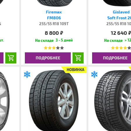
Firemax
Gislaved
FM806
Soft Frost 
S
255/55 R18 109T
255/55 R18 1
8 800
12 640
руб.
руб
шт.
3 - 5 дней
> 12
ПОДРОБНЕЕ
ПОДРОБНЕЕ
НОВИНКА