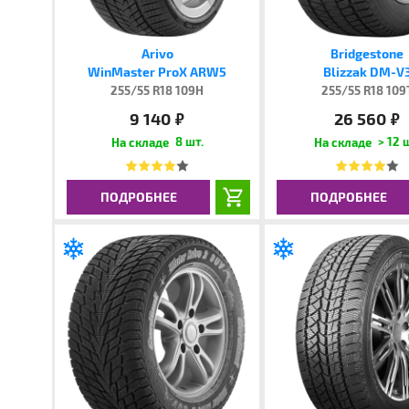
Arivo
Bridgestone
WinMaster ProX ARW5
Blizzak DM-V
255/55 R18 109H
255/55 R18 109
9 140
26 560
руб.
руб.
8 шт.
> 12 
ПОДРОБНЕЕ
ПОДРОБНЕЕ