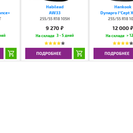
Habilead
Hankook
ance+
AW33
Dynapro I*Cept 
T
255/55 R18 105H
255/55 R18 1
9 270
12 000
руб.
руб
дней
3 - 5 дней
> 12
ПОДРОБНЕЕ
ПОДРОБНЕЕ