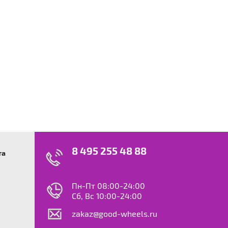
8 495 255 48 88
та
swagen
23
0
ok
le
Пн-Пт 08:00-24:00
dy
Сб, Вс 10:00-24:00
S
zakaz@good-wheels.ru
f
ta