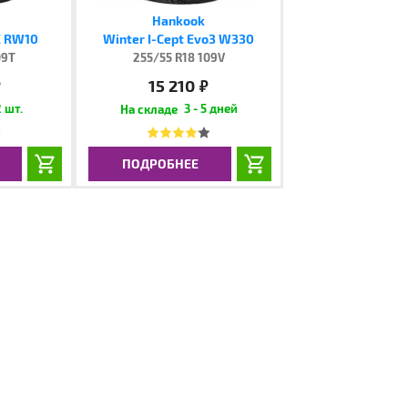
Hankook
X RW10
Winter I-Cept Evo3 W330
09T
255/55 R18 109V
15 210
.
руб.
 шт.
3 - 5 дней
ПОДРОБНЕЕ