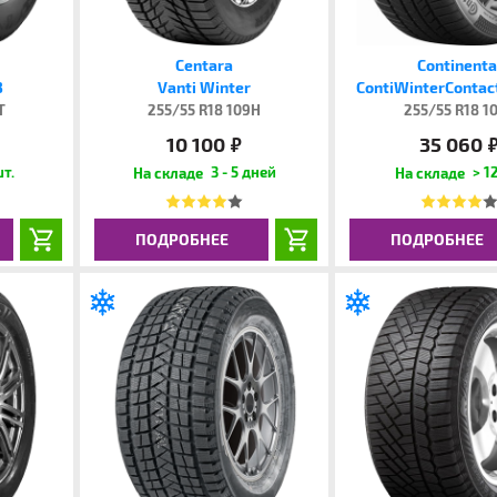
Centara
Continenta
3
Vanti Winter
ContiWinterContac
T
255/55 R18 109H
255/55 R18 1
10 100
35 060
руб.
руб
шт.
3 - 5 дней
> 12
ПОДРОБНЕЕ
ПОДРОБНЕЕ