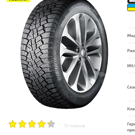
Мо
Раз
ИН
Сез
Кла
Гар
13 голосов
про