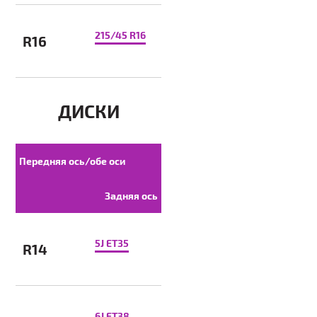
215/45 R16
R16
ДИСКИ
Передняя ось/обе оси
Задняя ось
5J ET35
R14
6J ET38