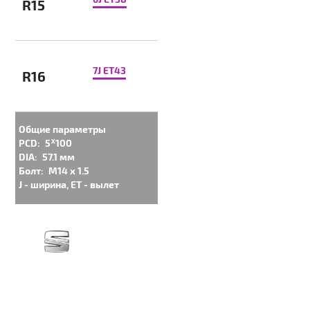
R15
7J ET43
R16
Общие параметры
PCD:
5ᕁ100
DIA:
57.1 мм
Болт:
M14 x 1.5
J - ширина, ET - вылет