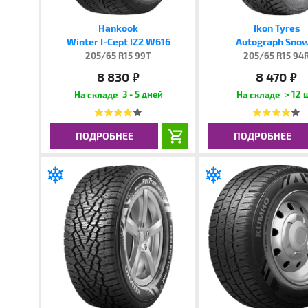
Hankook
Ikon Tyres
Winter I-Cept IZ2 W616
Autograph Snow
205/65 R15 99T
205/65 R15 94
8 830
8 470
руб.
руб.
3 - 5 дней
> 12 
ПОДРОБНЕЕ
ПОДРОБНЕЕ