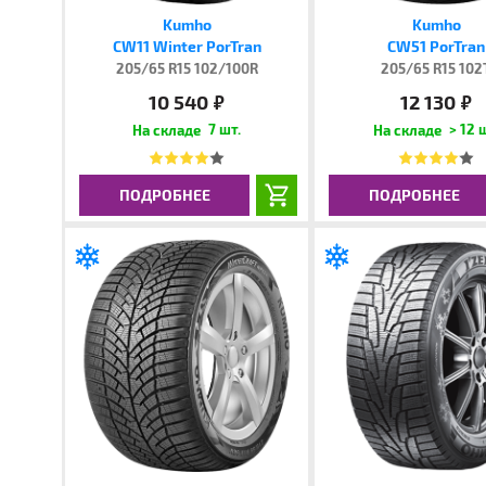
Kumho
Kumho
CW11 Winter PorTran
CW51 PorTran
205/65 R15 102/100R
205/65 R15 102
10 540
12 130
руб.
руб.
7 шт.
> 12 
ПОДРОБНЕЕ
ПОДРОБНЕЕ