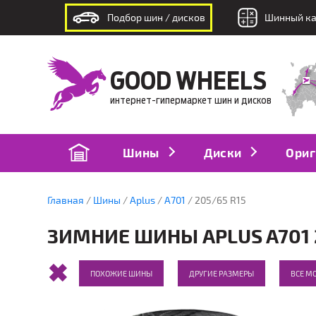
Подбор шин / дисков
Шинный ка
интернет-гипермаркет шин и дисков
GOOD WHEELS
интернет-гипермаркет шин и дисков
Шины
Диски
Ориг
Главная
Шины
Aplus
A701
205/65 R15
ЗИМНИЕ ШИНЫ APLUS A701 2
ПОХОЖИЕ ШИНЫ
ДРУГИЕ РАЗМЕРЫ
ВСЕ М