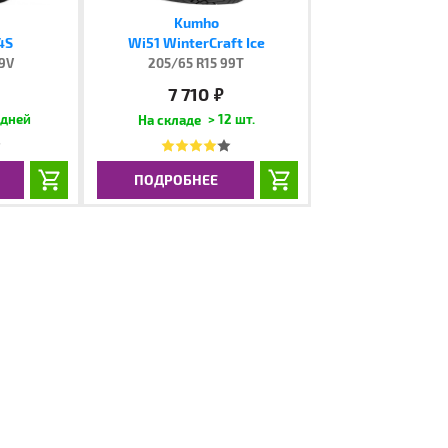
Kumho
4S
Wi51 WinterCraft Ice
99V
205/65 R15 99T
7 710
руб.
 дней
> 12 шт.
ПОДРОБНЕЕ