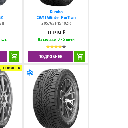
Kumho
S2
CW11 Winter PorTran
99R
205/65 R15 102R
11 140
руб.
 шт.
3 - 5 дней
ПОДРОБНЕЕ
НОВИНКА