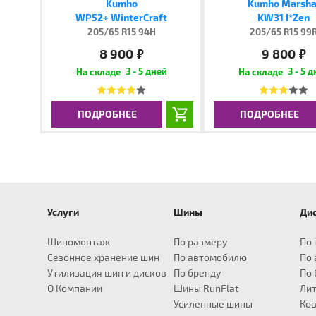
Kumho
Kumho Marsha
WP52+ WinterCraft
KW31 I*Zen
205/65 R15 94H
205/65 R15 99
8 900
9 800
руб.
руб.
3 - 5 дней
3 - 5 
ПОДРОБНЕЕ
ПОДРОБНЕЕ
Услуги
Шины
Ди
для Audi
для BMW
Шины R14
для Infiniti
Шины R15
для Land Rover
Шины R16
Шины R17
для Lexus
Ши
A1
X1
EX
Defender
195/55
235/65
CT
2
Шиномонтаж
По размеру
По 
A3
X3
FX
Discovery
205/55
235/70
ES
2
Сезонное хранение шин
По автомобилю
По
A4
X4
G
Frelander
205/60
235/75
GS
2
Утилизация шин и дисков
По бренду
По 
A5
X5
JX
Range Rover
215/55
245/65
GX
2
О Компании
Шины RunFlat
Лит
A6
X6
M
215/60
245/70
IS
2
Усиленные шины
Ков
A8
Z4
QX
215/65
255/40
LFA
2