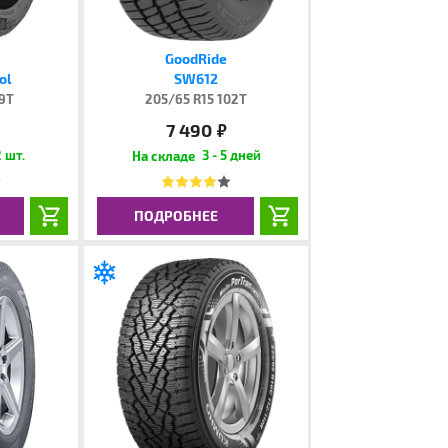
GoodRide
ol
SW612
99T
205/65 R15 102T
7 490
руб.
 шт.
3 - 5 дней
ПОДРОБНЕЕ