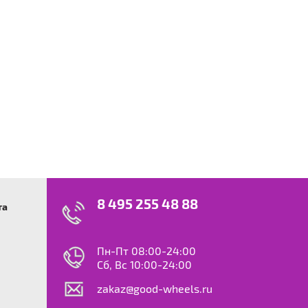
8 495 255 48 88
та
swagen
23
0
ok
le
Пн-Пт 08:00-24:00
dy
Сб, Вс 10:00-24:00
S
zakaz@good-wheels.ru
f
ta