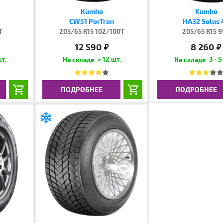
Kumho
Kumho
CW51 PorTran
HA32 Solus 
T
205/65 R15 102/100T
205/65 R15 
12 590
8 260
руб.
руб.
шт.
> 12 шт.
3 - 5
ПОДРОБНЕЕ
ПОДРОБНЕЕ