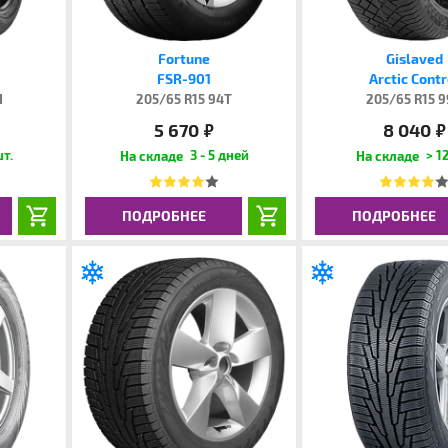
Fortune
Gislaved
FSR-901
Arctic Contr
H
205/65 R15 94T
205/65 R15 
5 670
8 040
руб.
руб.
шт.
3 - 5 дней
> 12
ПОДРОБНЕЕ
ПОДРОБНЕЕ