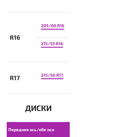
205/60 R16
R16
215/55 R16
215/50 R17
R17
ДИСКИ
Передняя ось/обе оси