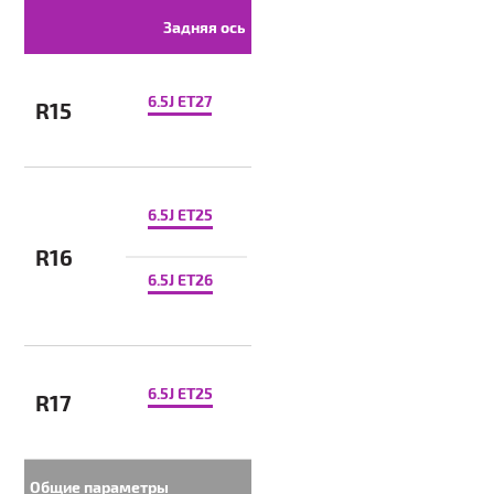
Задняя ось
6.5J ET27
R15
6.5J ET25
R16
6.5J ET26
6.5J ET25
R17
Общие параметры