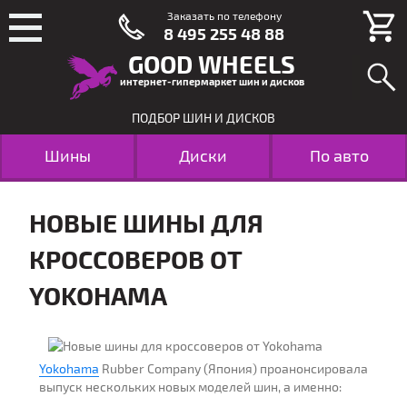
Заказать по телефону
8 495 255 48 88
GOOD WHEELS
интернет-гипермаркет шин и дисков
ПОДБОР ШИН И ДИСКОВ
Шины
Диски
По авто
НОВЫЕ ШИНЫ ДЛЯ
КРОССОВЕРОВ ОТ
YOKOHAMA
Yokohama
Rubber Company (Япония) проанонсировала
выпуск нескольких новых моделей шин, а именно: