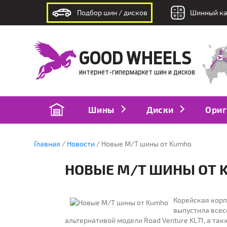
Подбор шин / дисков
Шинный ка
интернет-гипермаркет шин и дисков
GOOD WHEELS
интернет-гипермаркет шин и дисков
Шины
Диски
Ориг
Главная
Новости
Новые M/T шины от Kumho
НОВЫЕ M/T ШИНЫ ОТ 
Корейская корп
выпустила все
альтернативой модели Road Venture KL71, а т