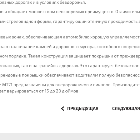
язных дорогах и в условиях бездорожья.
ain и обладает множеством неоспоримых преимуществ. Отличитель
ами стреловидной формы, гарантирующий отличную проходимость 
ечевых зонах, обеспечивающая автомобилю хорошую управляемост
за отталкивание камней и дорожного мусора, способного повредит
ном порядке. Такая конструкция защищает покрышки от преждевре
ованных, так и на гравийных дорогах. Это гарантирует безопаснос
. Брендовые покрышки обеспечивают водителям полную безопаснос
e MT71 предназначены для внедорожников и пикапов. Производите
т варьироваться от 15 до 20 дюймов.
ПРЕДЫДУЩАЯ
СЛЕДУЮЩА