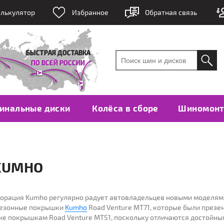
лькулятор
Избранное
Обратная связь
инальные диски
Колёса в сборе
Шиномон
KUMHO
орация Kumho регулярно радует автовладельцев новыми моделям
сезонные покрышки
Kumho
Road Venture MT71, которые были презен
акже покрышкам Road Venture MT51, поскольку отличаются достой