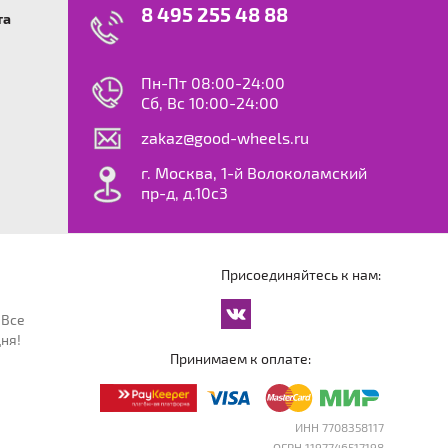
8 495 255 48 88
та
swagen
23
0
ok
le
Пн-Пт 08:00-24:00
dy
Сб, Вс 10:00-24:00
S
zakaz@good-wheels.ru
f
ta
г. Москва, 1-й Волоколамский
van
пр-д, д.10с3
at
ton
ter
o
Присоединяйтесь к нам:
an
cco
 Все
an
ня!
an
Принимаем к оплате:
reg
an
orter
ИНН 7708358117
ОГРН 1197746517198