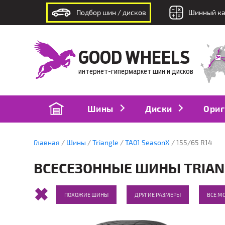
Подбор шин / дисков
Шинный ка
интернет-гипермаркет шин и дисков
GOOD WHEELS
интернет-гипермаркет шин и дисков
Шины
Диски
Ориг
Главная
Шины
Triangle
TA01 SeasonX
155/65 R14
ВСЕСЕЗОННЫЕ ШИНЫ TRIANGL
ПОХОЖИЕ ШИНЫ
ДРУГИЕ РАЗМЕРЫ
ВСЕ М