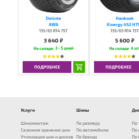
Delinte
Hankook
AW6
Kinergy 4S2 H7
155/65 R14 75T
155/65 R14 75
3 640
5 600
руб.
руб.
3 - 5 дней
4 шт
ПОДРОБНЕЕ
ПОДРОБНЕЕ
Услуги
Шины
Ди
для Audi
для BMW
Шины R14
для Infiniti
Шины R15
для Land Rover
Шины R16
Шины R17
для Lexus
Ши
A1
X1
EX
Defender
195/55
235/65
CT
2
Шиномонтаж
По размеру
По 
A3
X3
FX
Discovery
205/55
235/70
ES
2
Сезонное хранение шин
По автомобилю
По
A4
X4
G
Frelander
205/60
235/75
GS
2
Утилизация шин и дисков
По бренду
По 