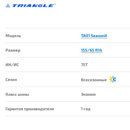
Модель
TA01 SeasonX
Размер
155/65 R14
ИН/ИС
75T
Сезон
Всесезонные
Класс шины
Эконом
Гарантия производителя
1 год