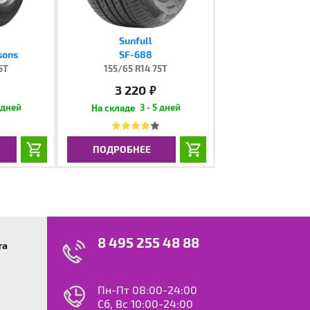
Sunfull
sons
SF-688
5T
155/65 R14 75T
3 220
руб.
 дней
3 - 5 дней
ПОДРОБНЕЕ
8 495 255 48 88
та
swagen
23
0
ok
le
Пн-Пт 08:00-24:00
dy
Сб, Вс 10:00-24:00