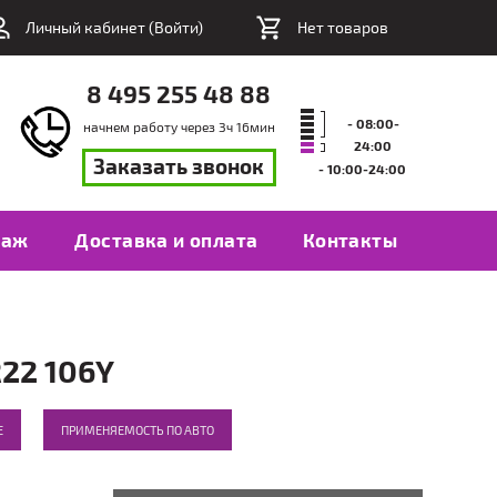
Личный кабинет (
Войти
)
Нет товаров
8 495 255 48 88
- 08:00-
начнем работу через
3
ч
16
мин
24:00
Заказать звонок
- 10:00-24:00
таж
Доставка и оплата
Контакты
22 106Y
Е
ПРИМЕНЯЕМОСТЬ ПО АВТО