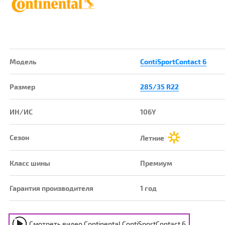
Модель
ContiSportContact 6
Размер
285/35 R22
ИН/ИС
106Y
Сезон
Летние
Класс шины
Премиум
Гарантия производителя
1 год
Смотреть видео
Continental ContiSportContact 6