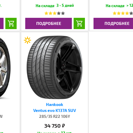
.
3 - 5 дней
> 12
ПОДРОБНЕЕ
ПОДРОБНЕЕ
Hankook
Ventus evo K137A SUV
6W
285/35 R22 106Y
34 750
руб.
шт.
> 12 шт.