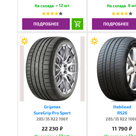
> 12 шт.
6 шт
ПОДРОБНЕЕ
ПОДРОБНЕЕ
Gripmax
Habilead
SureGrip Pro Sport
RS26
285/35 R22 106Y
285/35 R22 10
22 230
11 790
руб.
руб.
> 12 шт.
> 12 