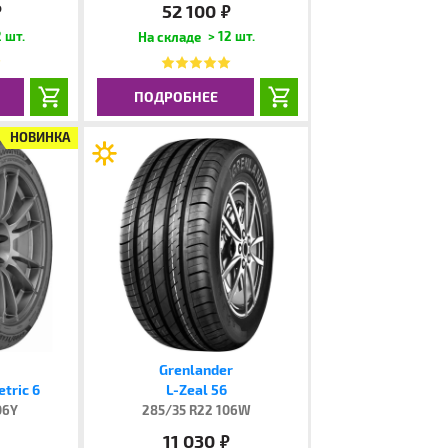
52 100
.
руб.
 шт.
> 12 шт.
ПОДРОБНЕЕ
НОВИНКА
Grenlander
tric 6
L-Zeal 56
06Y
285/35 R22 106W
11 030
.
руб.