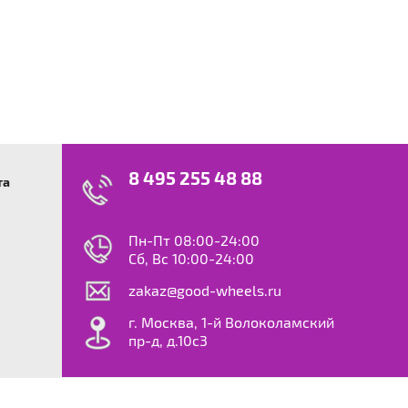
8 495 255 48 88
та
swagen
23
0
ok
le
Пн-Пт 08:00-24:00
dy
Сб, Вс 10:00-24:00
S
zakaz@good-wheels.ru
f
ta
г. Москва, 1-й Волоколамский
van
пр-д, д.10с3
at
ton
ter