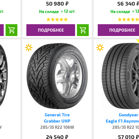
50 980
56 340
руб.
руб
шт.
> 12 шт.
> 12
ПОДРОБНЕЕ
ПОДРОБНЕЕ
General Tire
Goodyear
Grabber UHP
Eagle F1 Asymme
Y
285/35 R22 106W
285/35 R22 1
24 540
57 010
руб.
руб