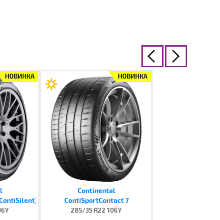
НОВИНКА
НОВИНКА
l
Continental
ContiSilent)
ContiSportContact 7
06Y
285/35 R22 106Y