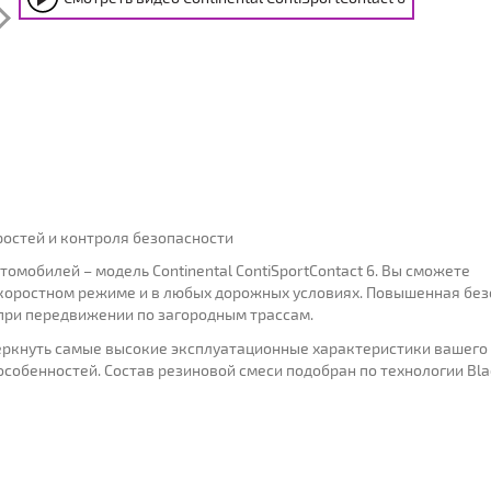
оростей и контроля безопасности
мобилей – модель Continental ContiSportContact 6. Вы сможете
коростном режиме и в любых дорожных условиях. Повышенная без
 при передвижении по загородным трассам.
дчеркнуть самые высокие эксплуатационные характеристики вашего
обенностей. Состав резиновой смеси подобран по технологии Black C