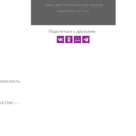
* Цена действительна при покупке
комплекта из 4 шт.
Поделиться с друзьями
опасность
hili – ...