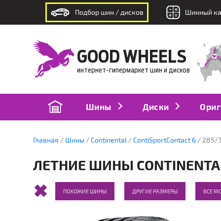
Подбор шин / дисков
Шинный ка
интернет-гипермаркет шин и дисков
GOOD WHEELS
интернет-гипермаркет шин и дисков
Шины
Диски
Ориг
Главная
Шины
Continental
ContiSportContact 6
285/
ЛЕТНИЕ ШИНЫ CONTINENTAL 
ПОХОЖИЕ ШИНЫ
ДРУГИЕ РАЗМЕРЫ
ВСЕ М