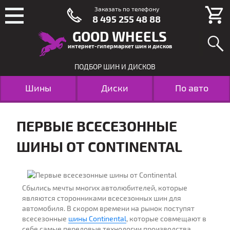
Заказать по телефону
8 495 255 48 88
GOOD WHEELS
интернет-гипермаркет шин и дисков
ПОДБОР ШИН И ДИСКОВ
Шины
Диски
По авто
ПЕРВЫЕ ВСЕСЕЗОННЫЕ
ШИНЫ ОТ CONTINENTAL
Сбылись мечты многих автолюбителей, которые
являются сторонниками всесезонных шин для
автомобиля. В скором времени на рынок поступят
всесезонные
шины Continental
, которые совмещают в
себе самые передовые технологии производства,