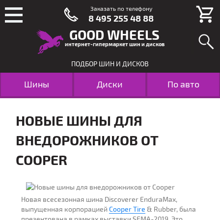
Заказать по телефону
8 495 255 48 88
GOOD WHEELS
интернет-гипермаркет шин и дисков
ПОДБОР ШИН И ДИСКОВ
Шины
Диски
По авто
НОВЫЕ ШИНЫ ДЛЯ
ВНЕДОРОЖНИКОВ ОТ
COOPER
Новая всесезонная шина Discoverer EnduraMax,
выпущенная корпорацией
Cooper Tire
& Rubber, была
презентована в рамках выставки SEMA-2019. Это