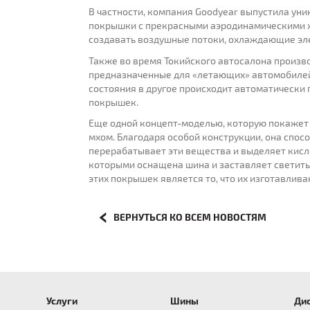
В частности, компания Goodyear выпустила уни
покрышки с прекрасными аэродинамическими х
создавать воздушные потоки, охлаждающие эле
Также во время Токийского автосалона произ
предназначенные для «летающих» автомобилей.
состояния в другое происходит автоматически 
покрышек.
Еще одной концепт-моделью, которую покажет 
мхом. Благодаря особой конструкции, она спос
перерабатывает эти вещества и выделяет кисло
которыми оснащена шина и заставляет светить
этих покрышек является то, что их изготавлив
ВЕРНУТЬСЯ КО ВСЕМ НОВОСТЯМ
Услуги
Шины
Ди