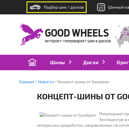
Подбор шин / дисков
Шинный ка
интернет-гипермаркет шин и дисков
GOOD WHEELS
интернет-гипермаркет шин и дисков
Шины
Диски
Ориг
Главная
Новости
Концепт-шины от Goodyear
КОНЦЕПТ-ШИНЫ ОТ GO
Популярный пр
Экспоцентре в 
интересных разработок, направленных на опти