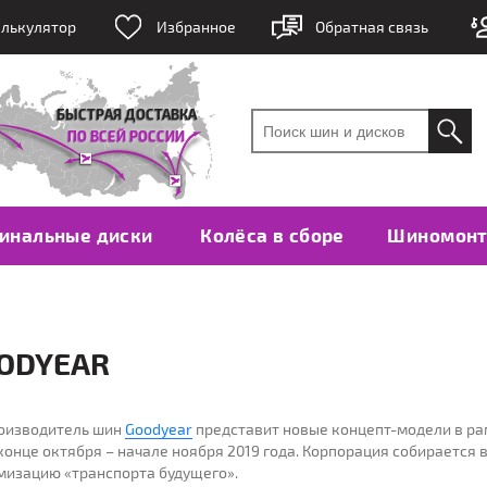
лькулятор
Избранное
Обратная связь
инальные диски
Колёса в сборе
Шиномон
ODYEAR
оизводитель шин
Goodyear
представит новые концепт-модели в ра
конце октября – начале ноября 2019 года. Корпорация собирается 
мизацию «транспорта будущего».