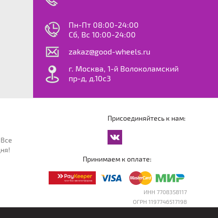
swagen
23
0
ok
le
Пн-Пт 08:00-24:00
dy
Сб, Вс 10:00-24:00
S
zakaz@good-wheels.ru
f
ta
г. Москва, 1-й Волоколамский
van
пр-д, д.10с3
at
ton
ter
o
Присоединяйтесь к нам:
an
cco
 Все
an
ня!
an
Принимаем к оплате:
reg
an
orter
ИНН 7708358117
ОГРН 1197746517198