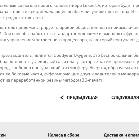
кальные шины для нового концепт-кара Lexus EV, который будет пр
арактеристиками, обладающие особым рисунком протектора. Их о
ктродвигатель авто.
водитель продемонстрирует широкой общественности покрышки Go
 Они способы работать в стандартном режиме и выполнять функци
под управлением встроенного процессора, на который поступают 
производитель, является Goodyear Oxygene. Это беспрокольная б
обна поглощать углекислый газ и влагу, которые затем принимают 
род, свободно поступающий в атмосферу. Энергия, образуемая в п
ся ее боковые части, информирующие других водителей о маневра
ают из переработанной резины методом 3D-печати.
ПРЕДЫДУЩАЯ
СЛЕДУЮЩА
ски
Колеса в сборе
Доставка и опла