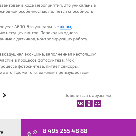
езентован в ходе мероприятия. Это уникальные
сновной особенностью является способность
odyear AERO. Это уникальные
шины
,
ю несущих винтов. Переход из одного
данные с датчиков, контролирующих работу
езвоздушная эко-шина, заполненная настоящим
участие в процессе фотосинтеза. Мох
роцессе фотосинтеза, питает сенсоры,
х авто. Кроме того, важным преимуществом
Поделиться с друзьями
Я
8 495 255 48 88
та