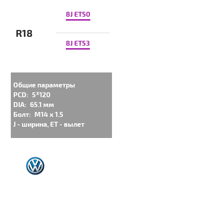
8J ET50
R18
8J ET53
Общие параметры
PCD:
5ᕁ120
DIA:
65.1 мм
Болт:
M14 x 1.5
J - ширина, ET - вылет