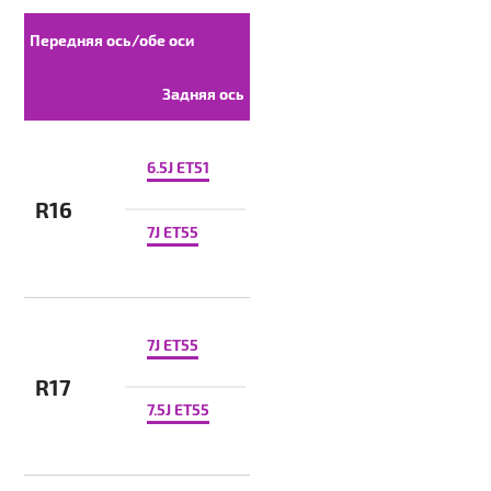
Передняя ось/обе оси
Задняя ось
6.5J ET51
R16
7J ET55
7J ET55
R17
7.5J ET55